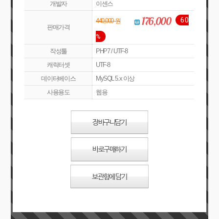
개발자
이센스
176,000
60
440,000 원
판매가격
%
작성툴
PHP7 / UTF-8
캐릭터셋
UTF-8
데이터베이스
MySQL 5.x 이상
사용용도
웹용
장바구니담기
바로구매하기
보관함에 담기