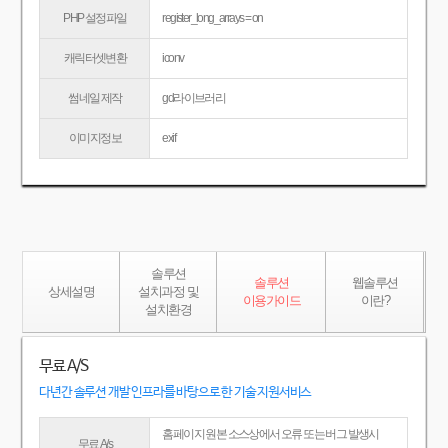
PHP 설정파일
register_long_arrays = on
캐릭터셋변환
iconv
썸네일 제작
gd라이브러리
이미지정보
exif
솔루션
솔루션
웹솔루션
상세설명
설치과정 및
이용가이드
이란?
설치환경
무료 A/S
다년간 솔루션 개발 인프라를 바탕으로 한 기술 지원서비스
홈페이지 원본 소스상에서 오류 또는 버그 발생시
무료 A/s